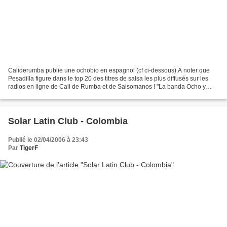
Caliderumba publie une ochobio en espagnol (cf ci-dessous).A noter que
Pesadilla figure dans le top 20 des titres de salsa les plus diffusés sur les
radios en ligne de Cali de Rumba et de Salsomanos ! "La banda Ocho y
Media ha sido catalogada por la revista...
Solar Latin Club - Colombia
Publié le 02/04/2006 à 23:43
Par
TigerF