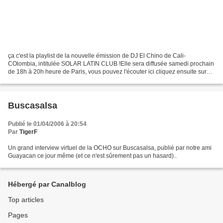
ça c'est la playlist de la nouvelle émission de DJ El Chino de Cali-
COlombia, intitulée SOLAR LATIN CLUB !Elle sera diffusée samedi prochain
de 18h à 20h heure de Paris, vous pouvez l'écouter ici cliquez ensuite sur
SONIDO EN VIVO, puis BANDA ANCHA,...
Buscasalsa
Publié le 01/04/2006 à 20:54
Par
TigerF
Un grand interview virtuel de la OCHO sur Buscasalsa, publié par notre ami
Guayacan ce jour même (et ce n'est sûrement pas un hasard)..
Hébergé par Canalblog
Top articles
Pages