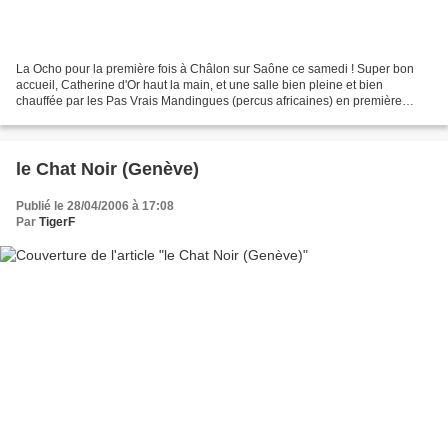
La Ocho pour la première fois à Châlon sur Saône ce samedi ! Super bon
accueil, Catherine d'Or haut la main, et une salle bien pleine et bien
chauffée par les Pas Vrais Mandingues (percus africaines) en première
partie... Grosse ambiance pour 2 rappels...
le Chat Noir (Genève)
Publié le 28/04/2006 à 17:08
Par
TigerF