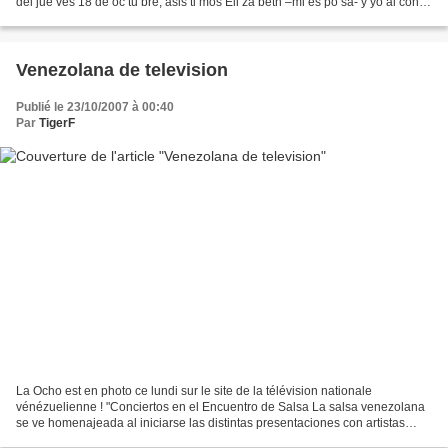
del jue ves 18 de oc tu bre, asis ti mos Eli za beth –mi es po sa- y yo al con
cier to en la Pa rro...
Venezolana de television
Publié le 23/10/2007 à 00:40
Par
TigerF
La Ocho est en photo ce lundi sur le site de la télévision nationale
vénézuelienne ! "Conciertos en el Encuentro de Salsa La salsa venezolana
se ve homenajeada al iniciarse las distintas presentaciones con artistas
pioneros del género. Caracas, 18 de...