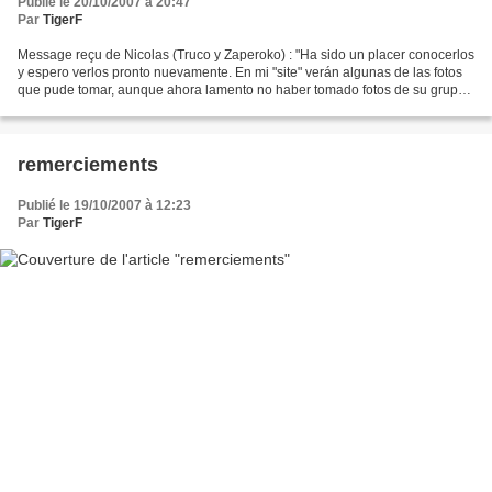
Publié le 20/10/2007 à 20:47
Par
TigerF
Message reçu de Nicolas (Truco y Zaperoko) : "Ha sido un placer conocerlos
y espero verlos pronto nuevamente. En mi "site" verán algunas de las fotos
que pude tomar, aunque ahora lamento no haber tomado fotos de su grupo
por estar en el vacilón (jouir...
remerciements
Publié le 19/10/2007 à 12:23
Par
TigerF