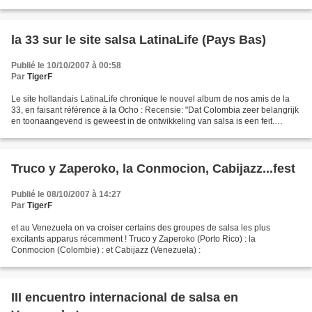
la 33 sur le site salsa LatinaLife (Pays Bas)
Publié le 10/10/2007 à 00:58
Par
TigerF
Le site hollandais LatinaLife chronique le nouvel album de nos amis de la
33, en faisant référence à la Ocho : Recensie: "Dat Colombia zeer belangrijk
en toonaangevend is geweest in de ontwikkeling van salsa is een feit.
Formaties zoals Fruko y su Tesos,...
Truco y Zaperoko, la Conmocion, Cabijazz...fest
Publié le 08/10/2007 à 14:27
Par
TigerF
et au Venezuela on va croiser certains des groupes de salsa les plus
excitants apparus récemment ! Truco y Zaperoko (Porto Rico) : la
Conmocion (Colombie) : et Cabijazz (Venezuela) :
III encuentro internacional de salsa en