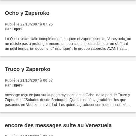
Ocho y Zaperoko
Publié le 22/10/2007 à 07:25
Par
TigerF
La Ocho s'étant faite complètement truquée et zaperokisée au Venezuela, on
ne résiste pas à prolonger encore un peu cette histoire d'amour en s'offrant
un petit bonus, un document "historique" : le groupe zaperoko AVANT sa
fusion avec Truco (qu'on adore...
Truco y Zaperoko
Publié le 21/10/2007 à 00:57
Par
TigerF
message reçu ce jour sur la page myspace de la Ocho, de la part de Truco y
Zaperoko !! "Saludos desde Borinquen,Que ratos más agradables los que
pasamos en Venezuela, verdad. Les quiero agradecer con todo mi corazón
el cariño y la amistad que nos brindaron....
encore des messages suite au Venezuela