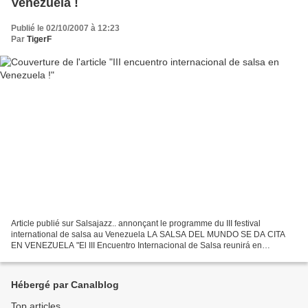
Venezuela !
Publié le 02/10/2007 à 12:23
Par
TigerF
Article publié sur Salsajazz.. annonçant le programme du III festival
international de salsa au Venezuela LA SALSA DEL MUNDO SE DA CITA
EN VENEZUELA "El III Encuentro Internacional de Salsa reunirá en
Venezuela a los mejores intérpretes de la salsa brava,...
Hébergé par Canalblog
Top articles