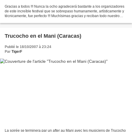
Gracias a todos !!! Nunca la ocho agradecerá bastante a los organizadores
de este increíble festival que se sobrepaso humanamente, artísticamente y
técnicamente, fue perfecto !!! Muchísimas gracias y reciban todo nuestro
cariño Luen (el big boss) y su...
Trucocho en el Mani (Caracas)
Publié le 18/10/2007 à 23:24
Par
TigerF
La soirée se terminera par un after au Mani avec les musiciens de Trucocho