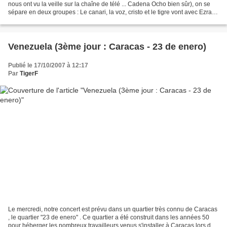
nous ont vu la veille sur la chaîne de télé ... Cadena Ocho bien sûr), on se
sépare en deux groupes : Le canari, la voz, cristo et le tigre vont avec Ezra
répondre à une...
Venezuela (3ème jour : Caracas - 23 de enero)
Publié le 17/10/2007 à 12:17
Par
TigerF
Le mercredi, notre concert est prévu dans un quartier très connu de Caracas
, le quartier "23 de enero" . Ce quartier a été construit dans les années 50
pour héberger les nombreux travailleurs venus s'installer à Caracas lors du