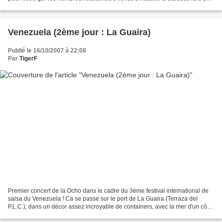
boom pétrolier. C'est...
Venezuela (2ème jour : La Guaira)
Publié le 16/10/2007 à 22:08
Par
TigerF
Premier concert de la Ocho dans le cadre du 3ème festival international de
salsa du Venezuela ! Ca se passe sur le port de La Guaira (Terraza del
P.L.C.), dans un décor assez incroyable de containers, avec la mer d'un côté
et la ville de l'autre...C'est...