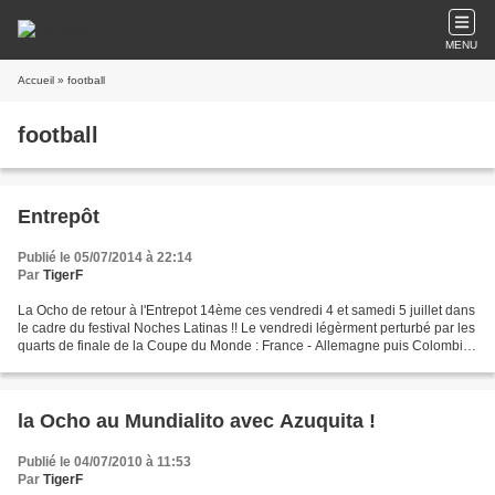
MENU
Accueil
» football
football
Entrepôt
Publié le 05/07/2014 à 22:14
Par
TigerF
La Ocho de retour à l'Entrepot 14ème ces vendredi 4 et samedi 5 juillet dans
le cadre du festival Noches Latinas !! Le vendredi légèrment perturbé par les
quarts de finale de la Coupe du Monde : France - Allemagne puis Colombie
- Brésil Inutile de préciser...
la Ocho au Mundialito avec Azuquita !
Publié le 04/07/2010 à 11:53
Par
TigerF