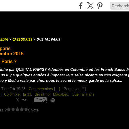
EDIA
>
CATEGORIES
>
QUE TAL PARIS
 paris
embre 2015
 Paris ?
publié par QUE TAL PARIS? Adoubés en Colombie où les French Sauce 
us il y a quelques années à imposer leur salsa picante au très exigeant 
ho y Media reste par chez nous le secret le mieux gardé de la salsa...
 TigerF à 19:23 -
Commentaires [
…
]
- Permalien [
#
]
i
,
Colombie
,
la 33
,
Bio ritmo
,
Macabeo
,
Que Tal Paris
ez ?
0 vote