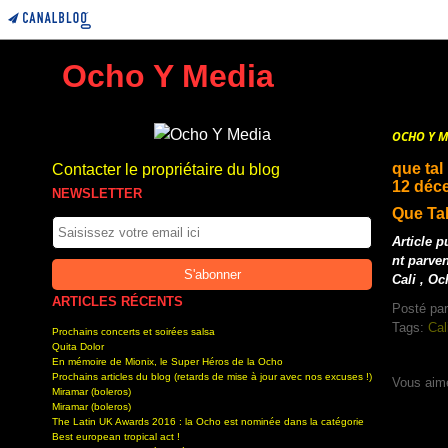
Ocho Y Media
OCHO Y M
que tal
Contacter le propriétaire du blog
12 déc
NEWSLETTER
Que Tal
Article 
nt parven
Cali , Oc
ARTICLES RÉCENTS
Posté par
Tags:
Cal
Prochains concerts et soirées salsa
Quita Dolor
En mémoire de Mionix, le Super Héros de la Ocho
Prochains articles du blog (retards de mise à jour avec nos excuses !)
Vous aim
Miramar (boleros)
Miramar (boleros)
The Latin UK Awards 2016 : la Ocho est nominée dans la catégorie
Best european tropical act !