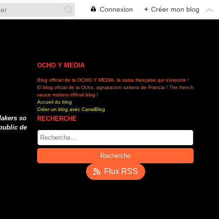
Connexion
+
Créer mon blog
OCHO Y MEDIA
Blog officiel de la OCHO Y MEDIA, la salsa française qui s'exporte !
El blog oficial de la Ocho, agrupacion salsera de Francia ! The french
sauce makers official blog !
Accueil du blog
Créer un blog avec CanalBlog
Makers so
RECHERCHE
public de
Flux RSS