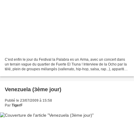
C'est enfin le jour du Festival la Palabra es un Arma, avec un concert dans
un terrain vague du quartier de Fuerte El Tiuna ! Interview de la Ocho par la
télé, plein de groupes mélangés (vallenato, hip-hop, salsa, rap...), apparition
surprise de Spike...
Venezuela (3ème jour)
Publié le 23/07/2009 à 15:58
Par
TigerF