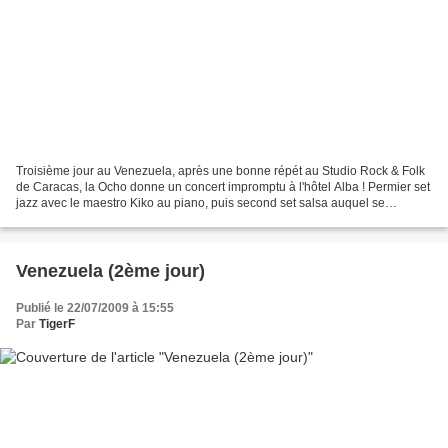
Troisième jour au Venezuela, après une bonne répét au Studio Rock & Folk
de Caracas, la Ocho donne un concert impromptu à l'hôtel Alba ! Permier set
jazz avec le maestro Kiko au piano, puis second set salsa auquel se
joindront même les chanteurs de ChocQuibTown,...
Venezuela (2ème jour)
Publié le 22/07/2009 à 15:55
Par
TigerF