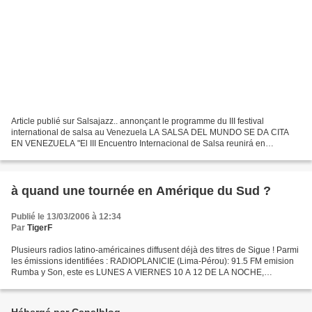
Article publié sur Salsajazz.. annonçant le programme du III festival
international de salsa au Venezuela LA SALSA DEL MUNDO SE DA CITA
EN VENEZUELA "El III Encuentro Internacional de Salsa reunirá en
Venezuela a los mejores intérpretes de la salsa brava,...
à quand une tournée en Amérique du Sud ?
Publié le 13/03/2006 à 12:34
Par
TigerF
Plusieurs radios latino-américaines diffusent déjà des titres de Sigue ! Parmi
les émissions identifiées : RADIOPLANICIE (Lima-Pérou): 91.5 FM emision
Rumba y Son, este es LUNES A VIERNES 10 A 12 DE LA NOCHE,
SABADOS 8 A 11 DE LA NOCHE Y DOMINGOS 9 A...