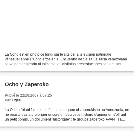
La Ocho est en photo ce lundi sur le site de la télévision nationale
vénézuelienne ! "Conciertos en el Encuentro de Salsa La salsa venezolana
se ve homenajeada al iniciarse las distintas presentaciones con artistas
pioneros del género. Caracas, 18 de...
Ocho y Zaperoko
Publié le 22/10/2007 à 07:25
Par
TigerF
La Ocho s'étant faite complètement truquée et zaperokisée au Venezuela, on
ne résiste pas à prolonger encore un peu cette histoire d'amour en s'offrant
un petit bonus, un document "historique" : le groupe zaperoko AVANT sa
fusion avec Truco (qu'on adore...