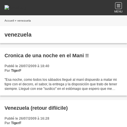
MENU
Accueil
» venezuela
venezuela
Cronica de una noche en el Mani !!
Publié le 28/07/2009 à 18:40
Par
TigerF
"Esa noche, como todos los sábados llegué al maní dispuesto a matar mi
tigre con el decoro, el sabor, la entrega y la disposición que trato de tener
siempre. Llegué con ese "sustico" en el estómago que espero que me
acompañe siempre que me vaya a trepar...
Venezuela (retour difiicile)
Publié le 26/07/2009 à 16:28
Par
TigerF