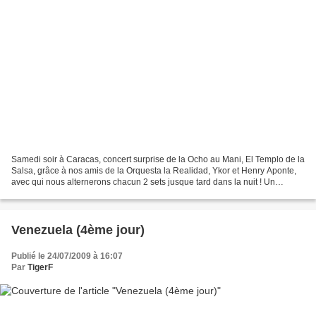
Samedi soir à Caracas, concert surprise de la Ocho au Mani, El Templo de la
Salsa, grâce à nos amis de la Orquesta la Realidad, Ykor et Henry Aponte,
avec qui nous alternerons chacun 2 sets jusque tard dans la nuit ! Un
concert au Mani, où nous avions...
Venezuela (4ème jour)
Publié le 24/07/2009 à 16:07
Par
TigerF