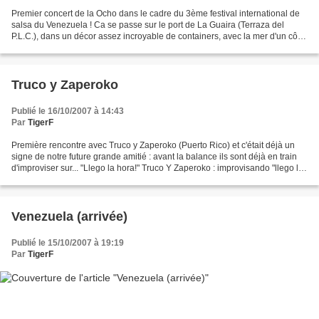
Premier concert de la Ocho dans le cadre du 3ème festival international de
salsa du Venezuela ! Ca se passe sur le port de La Guaira (Terraza del
P.L.C.), dans un décor assez incroyable de containers, avec la mer d'un côté
et la ville de l'autre...C'est...
Truco y Zaperoko
Publié le 16/10/2007 à 14:43
Par
TigerF
Première rencontre avec Truco y Zaperoko (Puerto Rico) et c'était déjà un
signe de notre future grande amitié : avant la balance ils sont déjà en train
d'improviser sur... "Llego la hora!" Truco Y Zaperoko : improvisando "llego la
hora !" envoyé par...
Venezuela (arrivée)
Publié le 15/10/2007 à 19:19
Par
TigerF