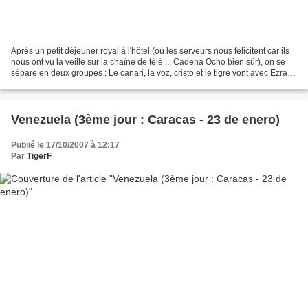
Après un petit déjeuner royal à l'hôtel (où les serveurs nous félicitent car ils
nous ont vu la veille sur la chaîne de télé ... Cadena Ocho bien sûr), on se
sépare en deux groupes : Le canari, la voz, cristo et le tigre vont avec Ezra
répondre à une...
Venezuela (3ème jour : Caracas - 23 de enero)
Publié le 17/10/2007 à 12:17
Par
TigerF