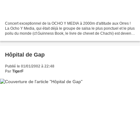
Concert exceptionnel de la OCHO Y MEDIA à 2000m d'altitude aux Orres !
La Ocho Y Media, qui était déjà le groupe de salsa le plus ponctuel et le plus
poilu du monde (cf.Guinness Book, le livre de chevet de Chachi) est devenu
cette semaine le groupe de...
Hôpital de Gap
Publié le 01/01/2002 à 22:48
Par
TigerF