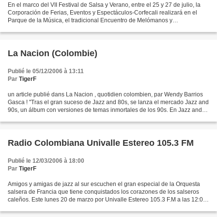
En el marco del VII Festival de Salsa y Verano, entre el 25 y 27 de julio, la
Corporación de Ferias, Eventos y Espectáculos-Corfecali realizará en el
Parque de la Música, el tradicional Encuentro de Melómanos y
Coleccionistas donde los melómanos particulares...
La Nacion (Colombie)
Publié le 05/12/2006 à 13:11
Par
TigerF
un article publié dans La Nacion , quotidien colombien, par Wendy Barrios
Gasca ! "Tras el gran suceso de Jazz and 80s, se lanza el mercado Jazz and
90s, un álbum con versiones de temas inmortales de los 90s. En Jazz and
90s encontramos esos temas que...
Radio Colombiana Univalle Estereo 105.3 FM
Publié le 12/03/2006 à 18:00
Par
TigerF
Amigos y amigas de jazz al sur escuchen el gran especial de la Orquesta
salsera de Francia que tiene conquistados los corazones de los salseros
caleños. Este lunes 20 de marzo por Univalle Estereo 105.3 F.M a las 12:00
del mediodía hora colombiana. Pueden...