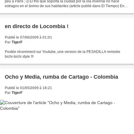
peu à Paris ;-)) El frío que soporta la ciudad por la ola invernal no hace
estragos en el ánimo de sus habitantes (article publié dans El Tiempo) En
medio de los éxitos musicales...
en directo de Locombia !
Publié le 07/06/2009 à 01:01
Par
TigerF
Postée récemment sur Youtube, une version de la PESADILLA remixée
bichi-bichi style !!!
Ocho y Media, rumba de Cartago - Colombia
Publié le 01/05/2009 à 18:21
Par
TigerF