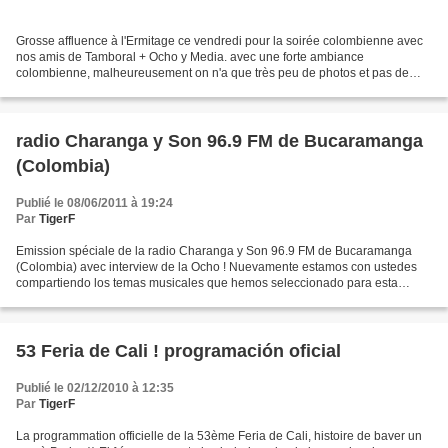
Grosse affluence à l'Ermitage ce vendredi pour la soirée colombienne avec
nos amis de Tamboral + Ocho y Media. avec une forte ambiance
colombienne, malheureusement on n'a que très peu de photos et pas de
vidéos mais si vous en avez contactez nous svp...
radio Charanga y Son 96.9 FM de Bucaramanga
(Colombia)
Publié le 08/06/2011 à 19:24
Par
TigerF
Emission spéciale de la radio Charanga y Son 96.9 FM de Bucaramanga
(Colombia) avec interview de la Ocho ! Nuevamente estamos con ustedes
compartiendo los temas musicales que hemos seleccionado para esta
emisión. Además, estaremos conClaudiayFred, de...
53 Feria de Cali ! programación oficial
Publié le 02/12/2010 à 12:35
Par
TigerF
La programmation officielle de la 53ème Feria de Cali, histoire de baver un