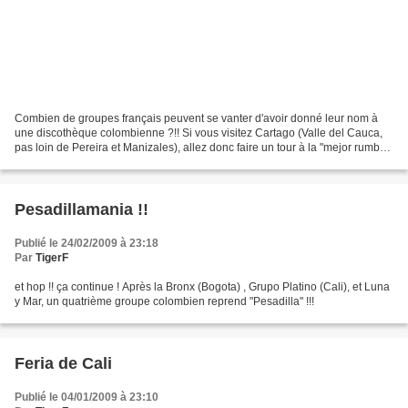
Combien de groupes français peuvent se vanter d'avoir donné leur nom à
une discothèque colombienne ?!! Si vous visitez Cartago (Valle del Cauca,
pas loin de Pereira et Manizales), allez donc faire un tour à la "mejor rumba
de Cartago" ! OCHO Y MEDIA Carrera...
Pesadillamania !!
Publié le 24/02/2009 à 23:18
Par
TigerF
et hop !! ça continue ! Après la Bronx (Bogota) , Grupo Platino (Cali), et Luna
y Mar, un quatrième groupe colombien reprend "Pesadilla" !!!
Feria de Cali
Publié le 04/01/2009 à 23:10