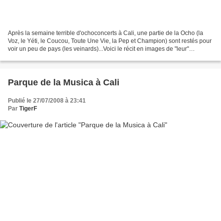
Après la semaine terrible d'ochoconcerts à Cali, une partie de la Ocho (la
Voz, le Yéti, le Coucou, Toute Une Vie, la Pep et Champion) sont restés pour
voir un peu de pays (les veinards)...Voici le récit en images de "leur"
Colombie... Premier jour :...
Parque de la Musica à Cali
Publié le 27/07/2008 à 23:41
Par
TigerF