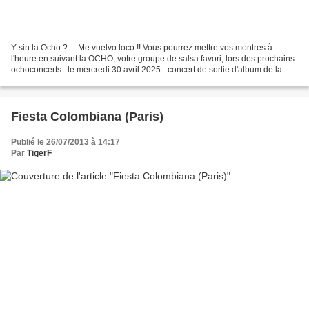
Y sin la Ocho ? ... Me vuelvo loco !! Vous pourrez mettre vos montres à
l'heure en suivant la OCHO, votre groupe de salsa favori, lors des prochains
ochoconcerts : le mercredi 30 avril 2025 - concert de sortie d'album de la
Ocho y Media au New Morning...
Fiesta Colombiana (Paris)
Publié le 26/07/2013 à 14:17
Par
TigerF