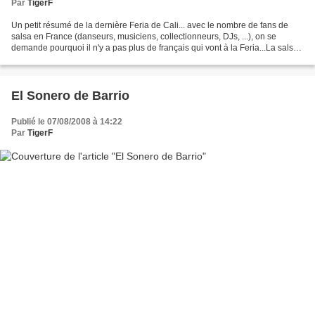
Par
TigerF
Un petit résumé de la dernière Feria de Cali... avec le nombre de fans de
salsa en France (danseurs, musiciens, collectionneurs, DJs, ...), on se
demande pourquoi il n'y a pas plus de français qui vont à la Feria...La salsa
à Cali c'est quand même une...
El Sonero de Barrio
Publié le 07/08/2008 à 14:22
Par
TigerF