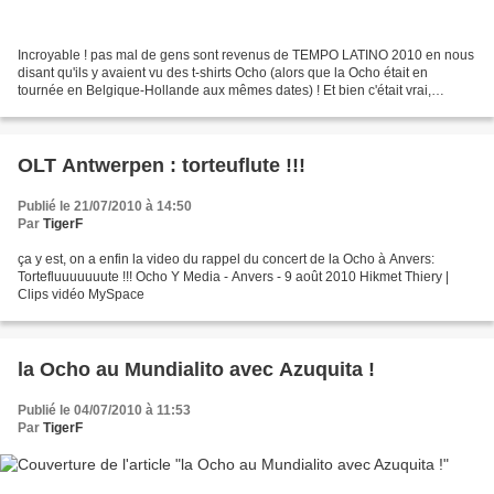
Incroyable ! pas mal de gens sont revenus de TEMPO LATINO 2010 en nous
disant qu'ils y avaient vu des t-shirts Ocho (alors que la Ocho était en
tournée en Belgique-Hollande aux mêmes dates) ! Et bien c'était vrai,
puisque nous avons reçu cette photo sur...
OLT Antwerpen : torteuflute !!!
Publié le 21/07/2010 à 14:50
Par
TigerF
ça y est, on a enfin la video du rappel du concert de la Ocho à Anvers:
Tortefluuuuuuute !!! Ocho Y Media - Anvers - 9 août 2010 Hikmet Thiery |
Clips vidéo MySpace
la Ocho au Mundialito avec Azuquita !
Publié le 04/07/2010 à 11:53
Par
TigerF