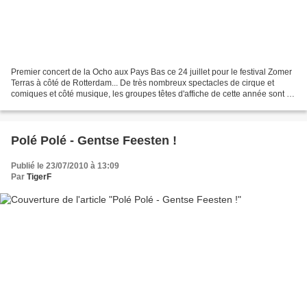
Premier concert de la Ocho aux Pays Bas ce 24 juillet pour le festival Zomer
Terras à côté de Rotterdam... De très nombreux spectacles de cirque et
comiques et côté musique, les groupes têtes d'affiche de cette année sont :
Seven Eleven Orchestra do Fuba...
Polé Polé - Gentse Feesten !
Publié le 23/07/2010 à 13:09
Par
TigerF