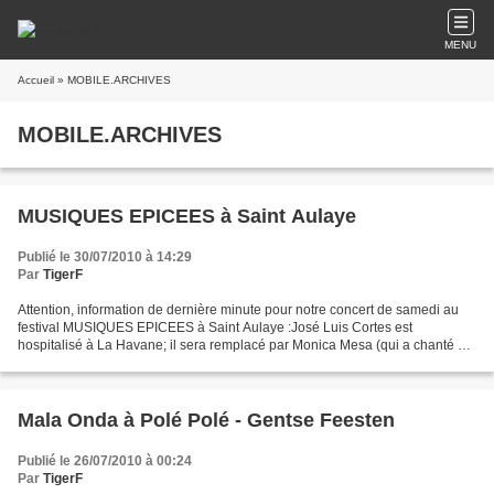
MENU
Accueil
» MOBILE.ARCHIVES
MOBILE.ARCHIVES
MUSIQUES EPICEES à Saint Aulaye
Publié le 30/07/2010 à 14:29
Par
TigerF
Attention, information de dernière minute pour notre concert de samedi au
festival MUSIQUES EPICEES à Saint Aulaye :José Luis Cortes est
hospitalisé à La Havane; il sera remplacé par Monica Mesa (qui a chanté de
nombreuses années pour NG LA BANDA) accompagnée...
Mala Onda à Polé Polé - Gentse Feesten
Publié le 26/07/2010 à 00:24
Par
TigerF