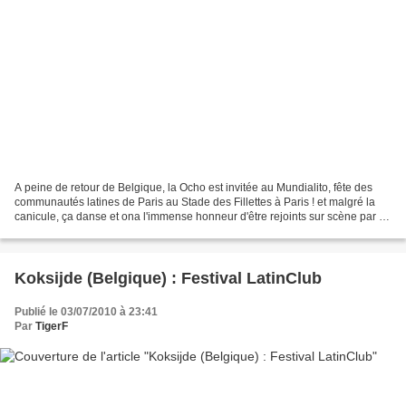
A peine de retour de Belgique, la Ocho est invitée au Mundialito, fête des
communautés latines de Paris au Stade des Fillettes à Paris ! et malgré la
canicule, ça danse et ona l'immense honneur d'être rejoints sur scène par El
Senor de la Salsa en Paris,...
Koksijde (Belgique) : Festival LatinClub
Publié le 03/07/2010 à 23:41
Par
TigerF