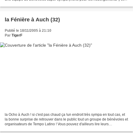
voici aussi un Ochointerview exclusif réalisé...
la Fénière à Auch (32)
Publié le 18/11/2005 à 21:10
Par
TigerF
la Ocho à Auch ! si c'est pas chaud ça !un endroit très sympa en tout cas, et
la bonne surprise de retrouver dans le public tout un groupe de bénévoles et
organisateurs de Tempo Latino ! Vous pouvez d'ailleurs lire leurs
sympathiques commentaires sur...