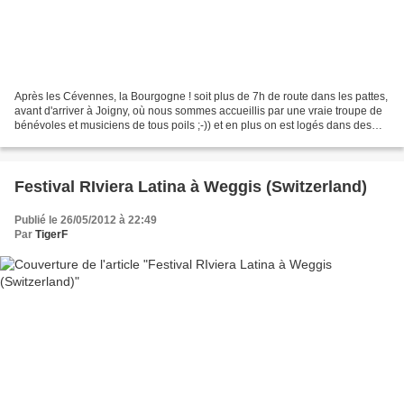
Après les Cévennes, la Bourgogne ! soit plus de 7h de route dans les pattes,
avant d'arriver à Joigny, où nous sommes accueillis par une vraie troupe de
bénévoles et musiciens de tous poils ;-)) et en plus on est logés dans des
chambres d'hôte extraordinaires...
Festival RIviera Latina à Weggis (Switzerland)
Publié le 26/05/2012 à 22:49
Par
TigerF