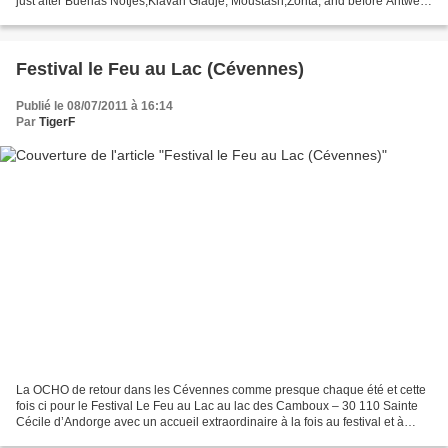
just after Buenas Notjes,Klavan Gladje, Moustash,Zorita, and before Antwerp
Gypsy DJ ! A very efficient and...
Festival le Feu au Lac (Cévennes)
Publié le 08/07/2011 à 16:14
Par
TigerF
La OCHO de retour dans les Cévennes comme presque chaque été et cette
fois ci pour le Festival Le Feu au Lac au lac des Camboux – 30 110 Sainte
Cécile d’Andorge avec un accueil extraordinaire à la fois au festival et à
l'hôtel du Lac :