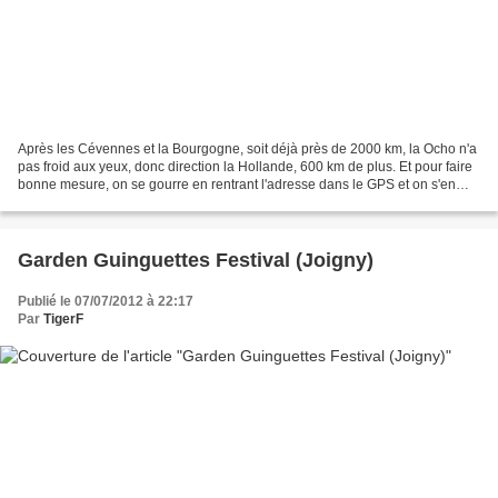
Après les Cévennes et la Bourgogne, soit déjà près de 2000 km, la Ocho n'a
pas froid aux yeux, donc direction la Hollande, 600 km de plus. Et pour faire
bonne mesure, on se gourre en rentrant l'adresse dans le GPS et on s'en
aperçoit à Rotterdam, soit...
Garden Guinguettes Festival (Joigny)
Publié le 07/07/2012 à 22:17
Par
TigerF