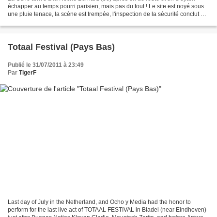
échapper au temps pourri parisien, mais pas du tout ! Le site est noyé sous
une pluie tenace, la scène est trempée, l'inspection de la sécurité conclut au
risque maximal...les organisateurs...
Totaal Festival (Pays Bas)
Publié le 31/07/2011 à 23:49
Par
TigerF
Last day of July in the Netherland, and Ocho y Media had the honor to
perform for the last live act of TOTAAL FESTIVAL in Bladel (near Eindhoven)