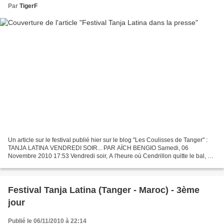
Par
TigerF
Un article sur le festival publié hier sur le blog "Les Coulisses de Tanger" :
TANJA LATINA VENDREDI SOIR... PAR AÏCH BENGIO Samedi, 06
Novembre 2010 17:53 Vendredi soir, A l'heure où Cendrillon quitte le bal, un
monde fou fou fou au Tanja Latina !!!...
Festival Tanja Latina (Tanger - Maroc) - 3ème
jour
Publié le 06/11/2010 à 22:14