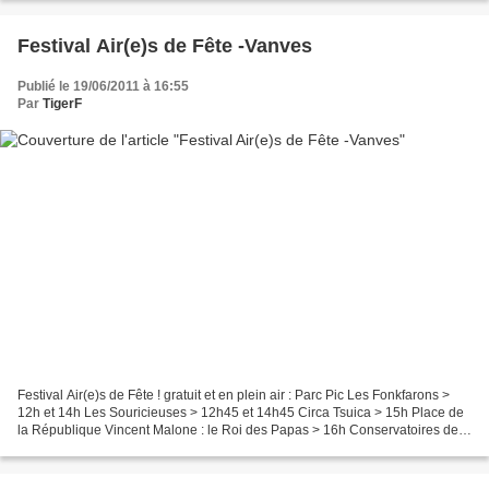
Festival Air(e)s de Fête -Vanves
Publié le 19/06/2011 à 16:55
Par
TigerF
Festival Air(e)s de Fête ! gratuit et en plein air : Parc Pic Les Fonkfarons >
12h et 14h Les Souricieuses > 12h45 et 14h45 Circa Tsuica > 15h Place de
la République Vincent Malone : le Roi des Papas > 16h Conservatoires de
Vanves et Rosh HaAyin > 17h30...