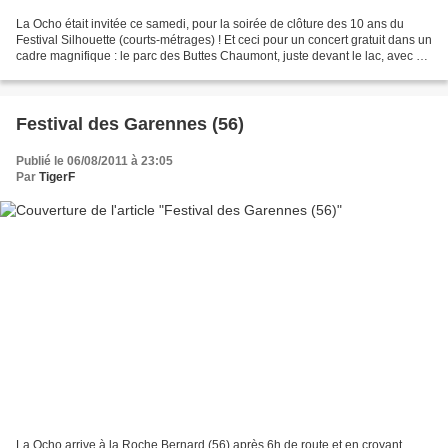
La Ocho était invitée ce samedi, pour la soirée de clôture des 10 ans du
Festival Silhouette (courts-métrages) ! Et ceci pour un concert gratuit dans un
cadre magnifique : le parc des Buttes Chaumont, juste devant le lac, avec un
grand public de tous...
Festival des Garennes (56)
Publié le 06/08/2011 à 23:05
Par
TigerF
La Ocho arrive à la Roche Bernard (56) après 6h de route et en croyant