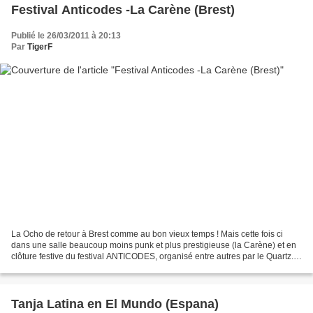
Festival Anticodes -La Carène (Brest)
Publié le 26/03/2011 à 20:13
Par
TigerF
La Ocho de retour à Brest comme au bon vieux temps ! Mais cette fois ci
dans une salle beaucoup moins punk et plus prestigieuse (la Carène) et en
clôture festive du festival ANTICODES, organisé entre autres par le Quartz...!
La Ocho bien en forme malgré...
Tanja Latina en El Mundo (Espana)