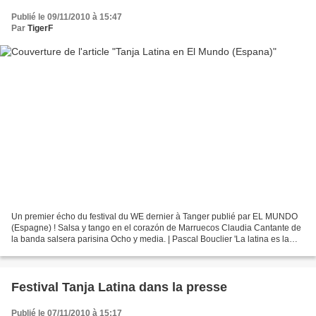
Publié le 09/11/2010 à 15:47
Par
TigerF
Un premier écho du festival du WE dernier à Tanger publié par EL MUNDO
(Espagne) ! Salsa y tango en el corazón de Marruecos Claudia Cantante de
la banda salsera parisina Ocho y media. | Pascal Bouclier 'La latina es la
música que más se escucha en Marruecos...
Festival Tanja Latina dans la presse
Publié le 07/11/2010 à 15:17