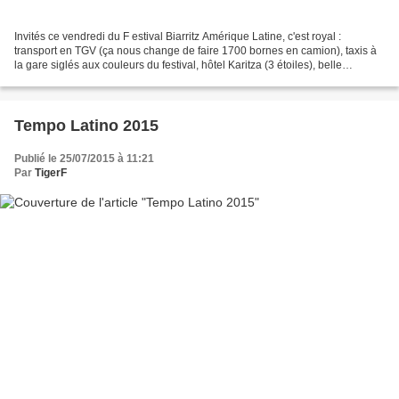
Invités ce vendredi du F estival Biarritz Amérique Latine, c'est royal :
transport en TGV (ça nous change de faire 1700 bornes en camion), taxis à
la gare siglés aux couleurs du festival, hôtel Karitza (3 étoiles), belle
production avec tout le backline...
Tempo Latino 2015
Publié le 25/07/2015 à 11:21
Par
TigerF