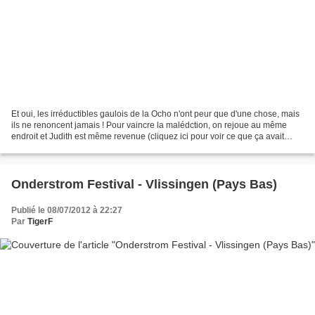
Et oui, les irréductibles gaulois de la Ocho n'ont peur que d'une chose, mais
ils ne renoncent jamais ! Pour vaincre la malédction, on rejoue au même
endroit et Judith est même revenue (cliquez ici pour voir ce que ça avait
donné l'an dernier)... Et de...
Onderstrom Festival - Vlissingen (Pays Bas)
Publié le 08/07/2012 à 22:27
Par
TigerF