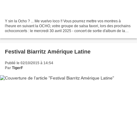
Y sin la Ocho ? ... Me vuelvo loco !! Vous pourrez mettre vos montres à
l'heure en suivant la OCHO, votre groupe de salsa favori, lors des prochains
ochoconcerts : le mercredi 30 avril 2025 - concert de sortie d'album de la
Ocho y Media au New Morning...
Festival Biarritz Amérique Latine
Publié le 02/10/2015 à 14:54
Par
TigerF