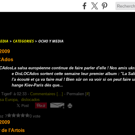
EDIA
>
CATEGORIES
>
OCHO Y MEDIA
 2009
CAdos
La salsa européenne continue de faire parler d'elle ! Nos amis ukr
e DisLOCAdos sortent cette semaine leur premier album : "La Sal
l'a écouté et ça va faire mal ! Bien sûr on va voir si on peut faire u
hange Kiev-Paris dès que...
 TigerF à 02:33 -
Commentaires [
…
]
- Permalien [
#
]
sa Europa
,
dislocados
ez ?
0 vote
 2009
 de l'Artois