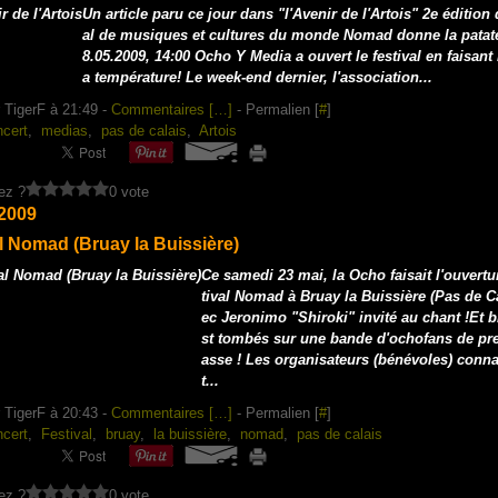
Un article paru ce jour dans "l'Avenir de l'Artois" 2e édition
al de musiques et cultures du monde Nomad donne la patate
8.05.2009, 14:00 Ocho Y Media a ouvert le festival en faisant
a température! Le week-end dernier, l'association...
 TigerF à 21:49 -
Commentaires [
…
]
- Permalien [
#
]
cert
,
medias
,
pas de calais
,
Artois
ez ?
0 vote
 2009
l Nomad (Bruay la Buissière)
Ce samedi 23 mai, la Ocho faisait l'ouvert
tival Nomad à Bruay la Buissière (Pas de Ca
ec Jeronimo "Shiroki" invité au chant !Et b
st tombés sur une bande d'ochofans de pre
asse ! Les organisateurs (bénévoles) conn
t...
 TigerF à 20:43 -
Commentaires [
…
]
- Permalien [
#
]
cert
,
Festival
,
bruay
,
la buissière
,
nomad
,
pas de calais
ez ?
0 vote