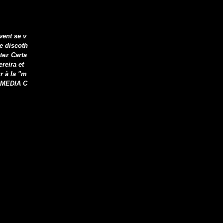
ent se v
e discoth
tez Carta
reira et
r à la "m
Y MEDIA C