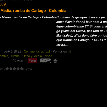
009
 Media, rumba de Cartago - Colombia
Combien de groupes français peuv
anter d'avoir donné leur nom à un
èque colombienne ?!! Si vous visi
go (Valle del Cauca, pas loin de Pe
Manizales), allez donc faire un tou
ejor rumba de Cartago" ! OCHO 
arrera...
 TigerF à 18:21 -
Commentaires [
…
]
- Permalien [
#
]
lombia
,
rumba
,
Ocho y Media
,
disco
ez ?
0 vote