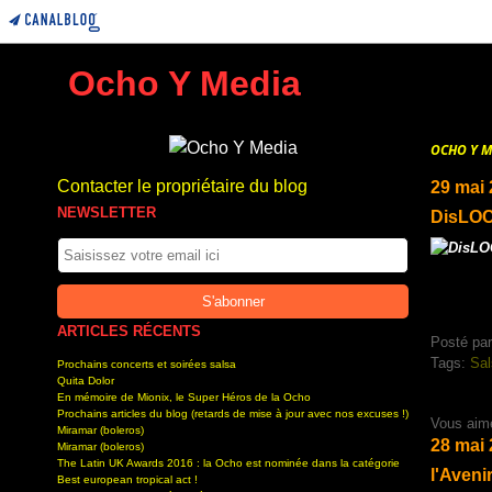
Ocho Y Media
OCHO Y M
Contacter le propriétaire du blog
29 mai
NEWSLETTER
DisLO
ARTICLES RÉCENTS
Posté par
Tags:
Sal
Prochains concerts et soirées salsa
Quita Dolor
En mémoire de Mionix, le Super Héros de la Ocho
Prochains articles du blog (retards de mise à jour avec nos excuses !)
Vous aim
Miramar (boleros)
28 mai
Miramar (boleros)
The Latin UK Awards 2016 : la Ocho est nominée dans la catégorie
l'Avenir
Best european tropical act !