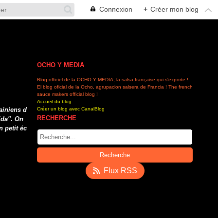
Connexion
+
Créer mon blog
OCHO Y MEDIA
Blog officiel de la OCHO Y MEDIA, la salsa française qui s'exporte !
El blog oficial de la Ocho, agrupacion salsera de Francia ! The french
sauce makers official blog !
Accueil du blog
ainiens d
Créer un blog avec CanalBlog
RECHERCHE
ida". On
n petit éc
Flux RSS