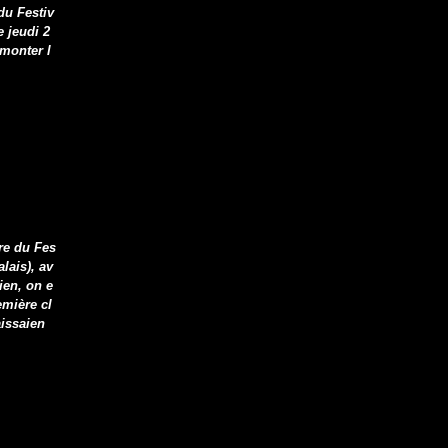
 du Festiv
 jeudi 2
 monter l
ure du Fes
lais), av
ien, on e
mière cl
aissaien