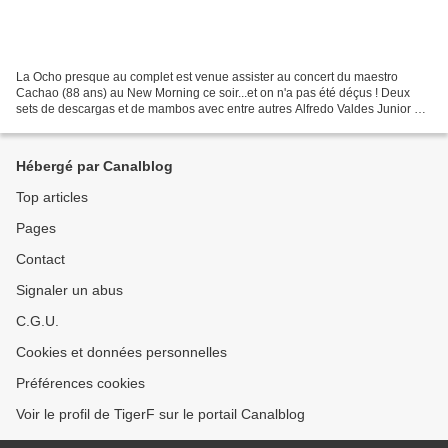
La Ocho presque au complet est venue assister au concert du maestro
Cachao (88 ans) au New Morning ce soir...et on n'a pas été déçus ! Deux
sets de descargas et de mambos avec entre autres Alfredo Valdes Junior au
piano, Amik Guerra à la trompette, Federico...
Hébergé par Canalblog
Top articles
Pages
Contact
Signaler un abus
C.G.U.
Cookies et données personnelles
Préférences cookies
Voir le profil de TigerF sur le portail Canalblog