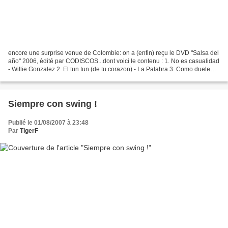
encore une surprise venue de Colombie: on a (enfin) reçu le DVD "Salsa del
año" 2006, édité par CODISCOS...dont voici le contenu : 1. No es casualidad
- Willie Gonzalez 2. El tun tun (de tu corazon) - La Palabra 3. Como duele
llorar -Grupo Galé 4. Te...
Siempre con swing !
Publié le 01/08/2007 à 23:48
Par
TigerF