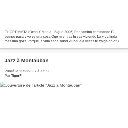
EL OPTIMISTA (Ocho Y Media - Sigue 2006) Por camino caminando El
tiempo pasa y yo se una cosa Que mientras tu vas viviendo La vida linda
mas uno goza Porque la vida tiene sabor Aunque a veces te traiga dolor Y
aunque a veces te traiga pena La vida linda...
Jazz à Montauban
Publié le 11/08/2007 à 22:32
Par
TigerF