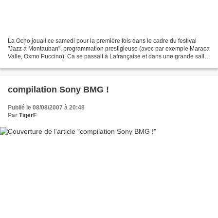
La Ocho jouait ce samedi pour la première fois dans le cadre du festival
"Jazz à Montauban", programmation prestigieuse (avec par exemple Maraca
Valle, Oxmo Puccino). Ca se passait à Lafrançaise et dans une grande salle
qui à notre surprise (on doit l'avouer)...
compilation Sony BMG !
Publié le 08/08/2007 à 20:48
Par
TigerF