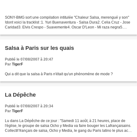
SONY-BMG sort une compilation intitulée "Chaleur Salsa, merengué y son"
!dont voici la tracklist :1. Yuri Buenaventura - Salsa Dura2. Celia Cruz - Jose
Caridad3. Elvis Crespo - Suavemente4. Oscar D'Leon - Mi raza negra5.
Gloria Estefan - Tres deseos6....
Salsa à Paris sur les quais
Publié le 07/08/2007 à 20:47
Par
TigerF
Qui a dit que la salsa à Paris n'était qu'un phénomène de mode ?
La Dépêche
Publié le 07/08/2007 à 20:34
Par
TigerF
Lu dans La Dépêche de ce jour : "Samedi 11 août, à 21 heures, place de
l'église, le groupe de salsa Ocho y Media va faire bouger les Lafrançaisains.
Collectif français de salsa, Ocho y Media, le gang du Paris latino le plus actif,
écume, depuis bientôt...