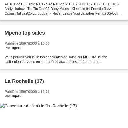
As 10+ do DJ Fabio Reis - Sao Paulo/SP 16 07 2006 01-DLI - La La La02-
Andy Harlow - Tin Tin Deo03-Boby Matos - Kimbisia 04-Frankie Ruiz -
Cosas Nativas05-Eurocuban - Never Leave You(Salsaton Remix) 06-Ocho y
Media - Pesadilla 07-Frankie Ruiz - La Cura08-Son...
Mperia top sales
Publié le 16/07/2006 à 16:36
Par
TigerF
Vous pouvez voir ici le top des ventes de salsa sur MPERIA, le site
californien de vente en ligne dédié aux artistes indépendants...
La Rochelle (17)
Publié le 15/07/2006 à 16:26
Par
TigerF