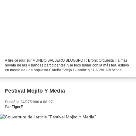
A lire ce jour sur MUNDO SALSERO BLOGSPOT : Bronx Orquesta : la más
novata de las 4 bandas participantes, y le toco bailar con la más fea, estuvo
en medio de una orquesta Caleña "Vieja Guardia" y " LA PALABRA" de
Cuba. El parque estaba algo mas concurrido...
Festival Mojito Y Media
Publié le 24/07/2006 à 08:07
Par
TigerF