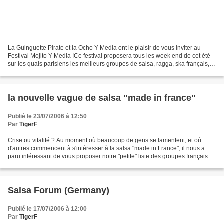
La Guinguette Pirate et la Ocho Y Media ont le plaisir de vous inviter au
Festival Mojito Y Media !Ce festival proposera tous les week end de cet été
sur les quais parisiens les meilleurs groupes de salsa, ragga, ska français, et
plus, pour un prix d'entrée...
la nouvelle vague de salsa "made in france"
Publié le 23/07/2006 à 12:50
Par
TigerF
Crise ou vitalité ? Au moment où beaucoup de gens se lamentent, et où
d'autres commencent à s'intéresser à la salsa "made in France", il nous a
paru intéressant de vous proposer notre "petite" liste des groupes français
de salsa (merci de me signaler...
Salsa Forum (Germany)
Publié le 17/07/2006 à 12:00
Par
TigerF