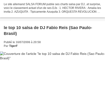
Le site allemand SALSA FORUM publie ses charts salsa par DJ...et surprise,
voici le classement actuel d'un de ses DJs : 1. HECTOR RIVERA : Amalia les
invita 2. AZUQUITA : Tipicamente Azuquita 3. ORQUESTA REVOLUCION 70
: Soy la rumba 4. EDDIE PALMIERI...
le top 10 salsa de DJ Fabio Reis (Sao Paulo-
Brasil)
Publié le 16/07/2006 à 20:58
Par
TigerF