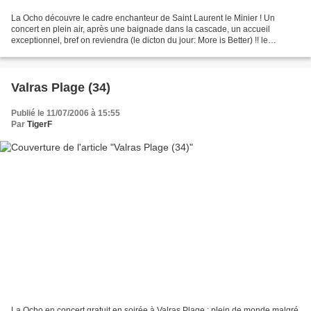
La Ocho découvre le cadre enchanteur de Saint Laurent le Minier ! Un
concert en plein air, après une baignade dans la cascade, un accueil
exceptionnel, bref on reviendra (le dicton du jour: More is Better) !! le
mercredi 12 juillet à St Laurent le Minier...
Valras Plage (34)
Publié le 11/07/2006 à 15:55
Par
TigerF
La Ocho en concert gratuit en soirée à Valras Plage : plein de monde malgré