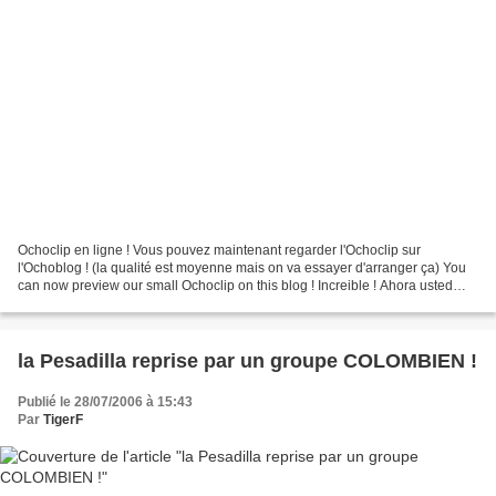
Ochoclip en ligne ! Vous pouvez maintenant regarder l'Ochoclip sur
l'Ochoblog ! (la qualité est moyenne mais on va essayer d'arranger ça) You
can now preview our small Ochoclip on this blog ! Increible ! Ahora usted
puede mirar en este blog el Ochoclip...
la Pesadilla reprise par un groupe COLOMBIEN !
Publié le 28/07/2006 à 15:43
Par
TigerF