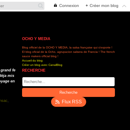
Connexion
+
Créer mon blog
OCHO Y MEDIA
Blog officiel de la OCHO Y MEDIA, la salsa française qui s'exporte !
El blog oficial de la Ocho, agrupacion salsera de Francia ! The french
sauce makers official blog !
Accueil du blog
Créer un blog avec CanalBlog
 grand fe
RECHERCHE
déja mis
voyage en
nsac
,
Flux RSS