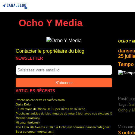
Ocho Y Media
OCHO Y M
danseu
Contacter le propriétaire du blog
25 juill
NEWSLETTER
Tempo 
ARTICLES RÉCENTS
Posté par
Prochains concerts et soirées salsa
Tags:
Sal
Quita Dolor
En mémoire de Mionix, le Super Héros de la Ocho
Ocho y M
Prochains articles du blog (retards de mise à jour avec nos excuses !)
Miramar (boleros)
Miramar (boleros)
Vous aim
The Latin UK Awards 2016 : la Ocho est nominée dans la catégorie
Best european tropical act !
3 octob