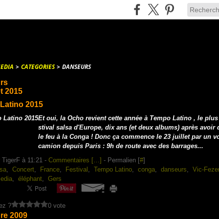
EDIA
>
CATEGORIES
>
DANSEURS
rs
et 2015
Latino 2015
Et oui, la Ocho revient cette année à Tempo Latino , le plus
stival salsa d'Europe, dix ans (et deux albums) après avoir 
le feu à la Conga ! Donc ça commence le 23 juillet par un 
camion depuis Paris : 9h de route avec des barrages...
 TigerF à 11:21 -
Commentaires [
…
]
- Permalien [
#
]
sa
,
Concert
,
France
,
Festival
,
Tempo Latino
,
conga
,
danseurs
,
Vic-Feze
edia
,
éléphant
,
Gers
ez ?
0 vote
re 2009