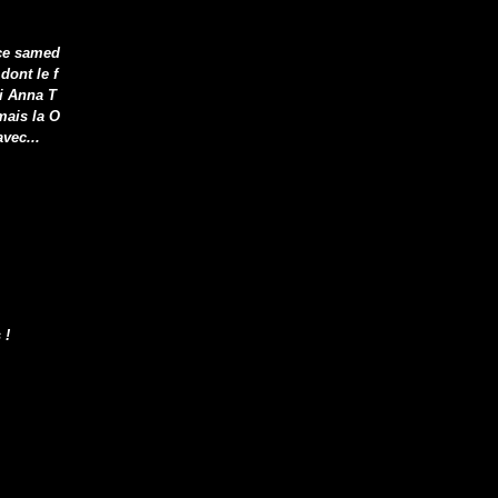
 ce samed
dont le f
i Anna T
mais la O
vec...
 !