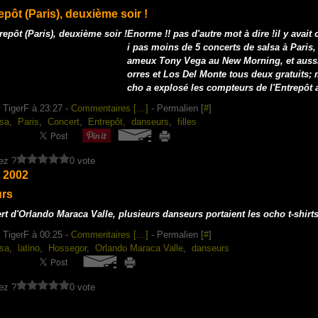
repôt (Paris), deuxième soir !
Enorme !! pas d'autre mot à dire !il y avait
i pas moins de 5 concerts de salsa à Paris, 
ameux Tony Vega au New Morning, et auss
orres et Los Del Monte tous deux gratuits; 
cho a explosé les compteurs de l'Entrepôt a
 TigerF à 23:27 -
Commentaires [
…
]
- Permalien [
#
]
sa
,
Paris
,
Concert
,
Entrepôt
,
danseurs
,
filles
ez ?
0 vote
 2002
rs
t d'Orlando Maraca Valle, plusieurs danseurs portaient les ocho t-shirts
 TigerF à 00:25 -
Commentaires [
…
]
- Permalien [
#
]
sa
,
latino
,
Hossegor
,
Orlando Maraca Valle
,
danseurs
ez ?
0 vote