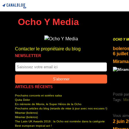
Ocho Y Media
OCHO Y M
bolero
Contacter le propriétaire du blog
6 juille
NEWSLETTER
Miramar
ARTICLES RÉCENTS
Posté par
Prochains concerts et soirées salsa
Tags:
Mir
Quita Dolor
En mémoire de Mionix, le Super Héros de la Ocho
Prochains articles du blog (retards de mise à jour avec nos excuses !)
Miramar (boleros)
Vous aim
Miramar (boleros)
2 juin 
The Latin UK Awards 2016 : la Ocho est nominée dans la catégorie
Best european tropical act !