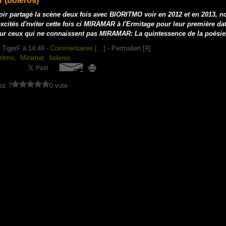
 (boleros)
oir partagé la scène deux fois avec BIORITMO voir en 2012 et en 2013, 
xcités d'nviter cette fois ci MIRAMAR à l'Ermitage pour leur première da
our ceux qui ne connaissent pas MIRAMAR: La quintessence de la poésie,
 TigerF à 14:49 -
Commentaires [
…
]
- Permalien [
#
]
ritmo
,
Miramar
,
boleros
ez ?
0 vote