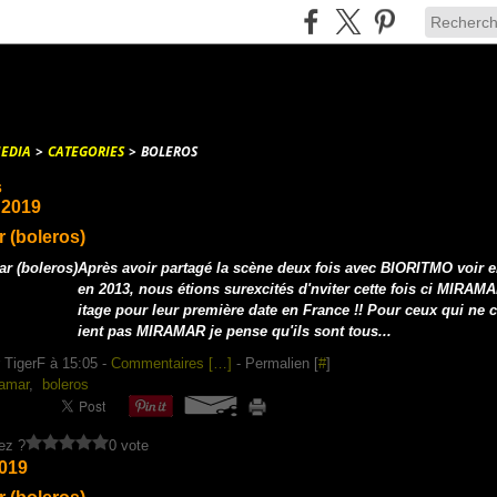
EDIA
>
CATEGORIES
>
BOLEROS
s
t 2019
 (boleros)
Après avoir partagé la scène deux fois avec BIORITMO voir e
en 2013, nous étions surexcités d'nviter cette fois ci MIRAM
itage pour leur première date en France !! Pour ceux qui ne 
ient pas MIRAMAR je pense qu'ils sont tous...
 TigerF à 15:05 -
Commentaires [
…
]
- Permalien [
#
]
amar
,
boleros
ez ?
0 vote
2019