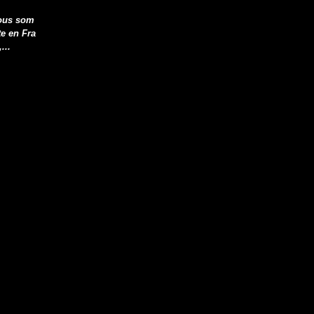
nous som
te en Fra
...