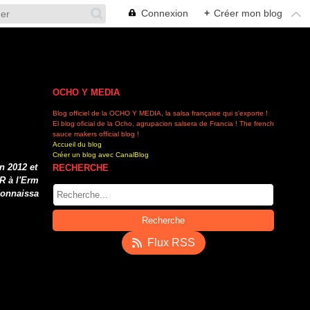
Connexion
+
Créer mon blog
OCHO Y MEDIA
Blog officiel de la OCHO Y MEDIA, la salsa française qui s'exporte !
El blog oficial de la Ocho, agrupacion salsera de Francia ! The french
sauce makers official blog !
Accueil du blog
Créer un blog avec CanalBlog
n 2012 et
RECHERCHE
AR à l'Erm
connaissa
Flux RSS